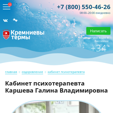
+7 (800) 550-46-26
+2
08:00–20:00 ежедневно
Написать
температура воды в
бассейне
+34
°
главная
::
оздоровление
::
кабинет психотерапевта
Кабинет психотерапевта
Каршева Галина Владимировна