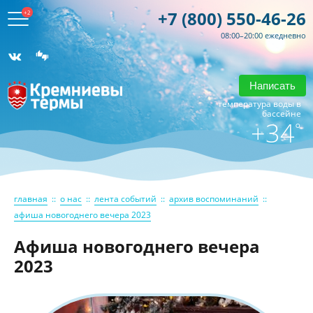
+7 (800) 550-46-26
+2
08:00–20:00 ежедневно
Написать
температура воды в
бассейне
+34
°
главная
::
о нас
::
лента событий
::
архив воспоминаний
::
афиша новогоднего вечера 2023
Афиша новогоднего вечера
2023