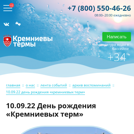
+7 (800) 550-46-26
+2
08:00–20:00 ежедневно
Написать
температура воды в
бассейне
+34
°
главная
::
о нас
::
лента событий
::
архив воспоминаний
::
10.09.22 день рождения «кремниевых терм»
10.09.22 День рождения
«Кремниевых терм»