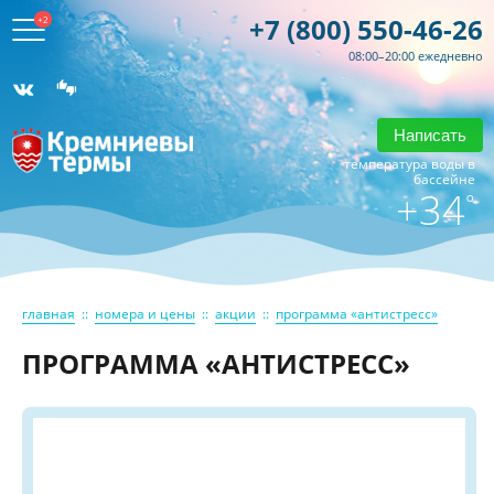
+7 (800) 550-46-26
+2
08:00–20:00 ежедневно
Написать
температура воды в
бассейне
+34
°
главная
::
номера и цены
::
акции
::
программа «антистресс»
ПРОГРАММА «АНТИСТРЕСС»