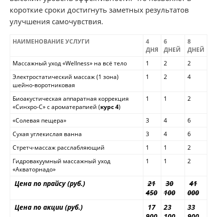
короткие сроки достигнуть заметных результатов
улучшения самочувствия.
НАИМЕНОВАНИЕ УСЛУГИ
4
6
8
ДНЯ
ДНЕЙ
ДНЕЙ
Массажный уход «Wellness» на всё тело
1
2
2
Электростатический массаж (1 зона)
1
2
4
шейно-воротниковая
Биоакустическая аппаратная коррекция
1
1
2
«Синхро-С» с ароматерапией (
курс 4
)
«Солевая пещера»
3
4
6
Сухая углекислая ванна
3
4
6
Стретч-массаж расслабляющий
1
1
2
Гидровакуумный массажный уход
1
1
2
«Акваторнадо»
Цена по прайсу (руб.)
21
30
41
450
100
000
Цена по акции (руб.)
17
23
33
900
100
900