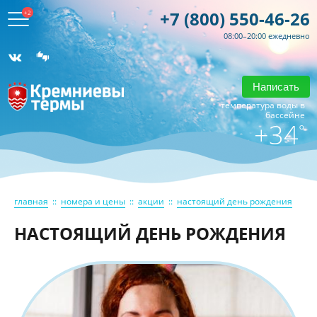
+7 (800) 550-46-26
+2
08:00–20:00 ежедневно
Написать
температура воды в
бассейне
+34
°
главная
::
номера и цены
::
акции
::
настоящий день рождения
НАСТОЯЩИЙ ДЕНЬ РОЖДЕНИЯ