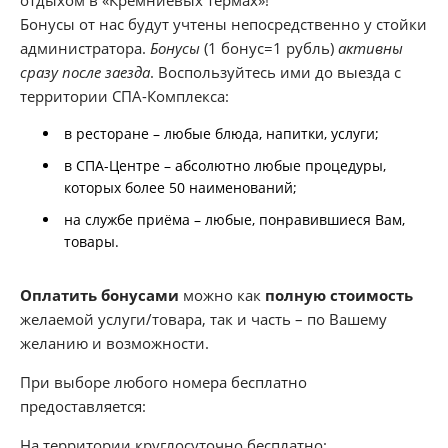
отдыхом в «Кремниевых термах»!
Бонусы от нас будут учтены непосредственно у стойки
администратора.
Бонусы
(1 бонус=1 рубль)
активны
сразу
после заезда
. Воспользуйтесь ими до выезда с
территории СПА-Комплекса:
в ресторане – любые блюда, напитки, услуги;
в СПА-Центре – абсолютно любые процедуры,
которых более 50 наименований;
на службе приёма – любые, понравившиеся Вам,
товары.
Оплатить бонусами
можно как
полную стоимость
желаемой услуги/товара, так и часть – по Вашему
желанию и возможности.
При выборе любого номера бесплатно
предоставляется:
На территории круглосуточно бесплатно: