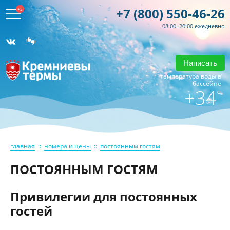
+7 (800) 550-46-26
+2
08:00–20:00 ежедневно
Написать
температура воды в
бассейне
+34
°
главная
::
номера и цены
::
постоянным гостям
ПОСТОЯННЫМ ГОСТЯМ
Привилегии для постоянных
гостей